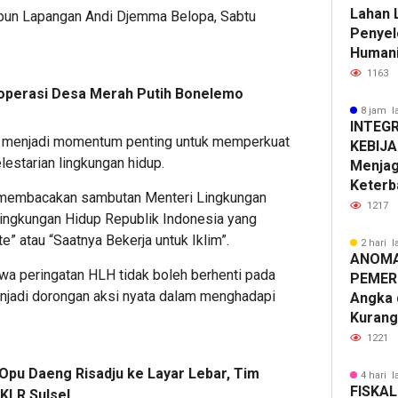
Lahan 
ribun Lapangan Andi Djemma Belopa, Sabtu
Penyel
Humani
1163
operasi Desa Merah Putih Bonelemo
8 jam l
INTEG
6 menjadi momentum penting untuk memperkuat
KEBIJ
lestarian lingkungan hidup.
Menjag
Keterb
 membacakan sambutan Menteri Lingkungan
1217
ingkungan Hidup Republik Indonesia yang
” atau “Saatnya Bekerja untuk Iklim”.
2 hari l
ANOMA
a peringatan HLH tidak boleh berhenti pada
PEMERI
enjadi dorongan aksi nyata dalam menghadapi
Angka 
Kurang
1221
Opu Daeng Risadju ke Layar Lebar, Tim
4 hari l
FISKAL
KLR Sulsel