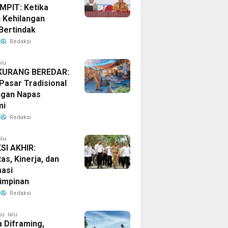
PIT: Ketika
 Kehilangan
Bertindak
Redaksi
alu
KURANG BEREDAR:
Pasar Tradisional
ngan Napas
mi
Redaksi
alu
SI AKHIR:
tas, Kinerja, dan
masi
impinan
Redaksi
u lalu
 Diframing,