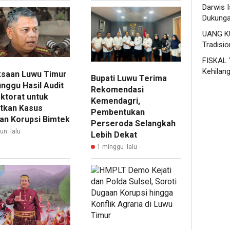
Darwis 
Dukung
UANG K
Tradisio
FISKAL 
Kehilan
ksaan Luwu Timur
Bupati Luwu Terima
nggu Hasil Audit
Rekomendasi
ktorat untuk
Kemendagri,
utkan Kasus
Pembentukan
an Korupsi Bimtek
Perseroda Selangkah
hun lalu
Lebih Dekat
1 minggu lalu