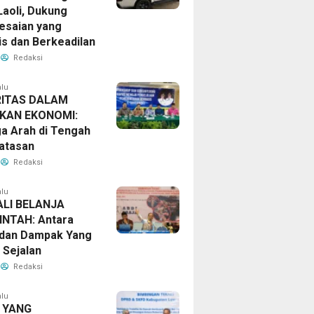
Laoli, Dukung
esaian yang
s dan Berkeadilan
Redaksi
alu
RITAS DALAM
AKAN EKONOMI:
a Arah di Tengah
atasan
Redaksi
alu
LI BELANJA
NTAH: Antara
dan Dampak Yang
 Sejalan
Redaksi
alu
 YANG