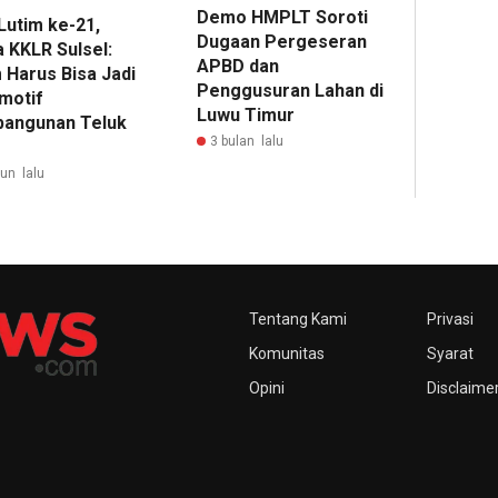
Demo HMPLT Soroti
Lutim ke-21,
Dugaan Pergeseran
 KKLR Sulsel:
APBD dan
 Harus Bisa Jadi
Penggusuran Lahan di
motif
Luwu Timur
angunan Teluk
3 bulan lalu
hun lalu
Tentang Kami
Privasi
Komunitas
Syarat
Opini
Disclaime