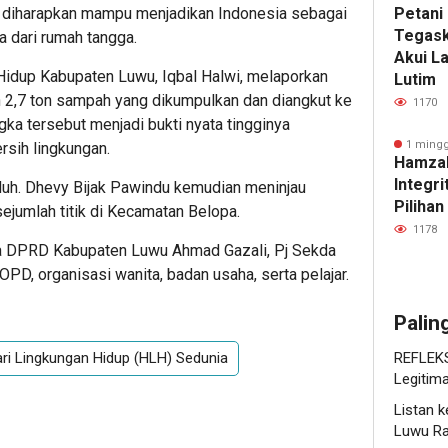
Petani 
h diharapkan mampu menjadikan Indonesia sebagai
Tegask
a dari rumah tangga.
Akui L
Hidup Kabupaten Luwu, Iqbal Halwi, melaporkan
Lutim
n 2,7 ton sampah yang dikumpulkan dan diangkut ke
1170
a tersebut menjadi bukti nyata tingginya
1 mingg
rsih lingkungan.
Hamzah
Integr
uh. Dhevy Bijak Pawindu kemudian meninjau
Pilihan
sejumlah titik di Kecamatan Belopa.
1178
tua DPRD Kabupaten Luwu Ahmad Gazali, Pj Sekda
D, organisasi wanita, badan usaha, serta pelajar.
Palin
REFLEKSI
ri Lingkungan Hidup (HLH) Sedunia
Legitim
Listan k
Luwu Ra