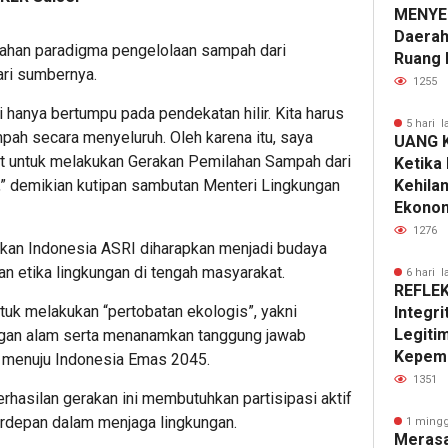
MENYEM
Daerah
bahan paradigma pengelolaan sampah dari
Ruang 
ari sumbernya.
1255
 hanya bertumpu pada pendekatan hilir. Kita harus
5 hari l
ah secara menyeluruh. Oleh karena itu, saya
UANG 
t untuk melakukan Gerakan Pemilahan Sampah dari
Ketika 
Kehila
” demikian kutipan sambutan Menteri Lingkungan
Ekono
1276
akan Indonesia ASRI diharapkan menjadi budaya
 etika lingkungan di tengah masyarakat.
6 hari l
REFLEK
tuk melakukan “pertobatan ekologis”, yakni
Integri
Legiti
gan alam serta menanamkan tanggung jawab
Kepem
 menuju Indonesia Emas 2045.
1351
asilan gerakan ini membutuhkan partisipasi aktif
erdepan dalam menjaga lingkungan.
1 mingg
Merasa